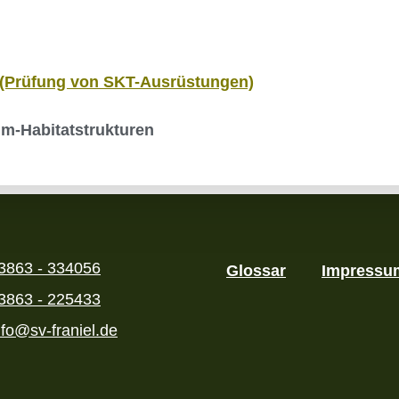
(Prüfung von SKT-Ausrüstungen)
um-Habitatstrukturen
3863 - 334056
Glossar
Impressu
3863 - 225433
nfo@sv-franiel.de