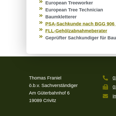
European Treeworker
European Tree Technician
Baumkletterer
PSA-Sachkunde nach BGG 906 
FLL-Gehölzabnahmeberater
Geprüfter Sachkundiger für Ba
Thomas Franiel
0
ö.b.v. Sachverständiger
0
Am Güterbahnhof 6
i
19089 Crivitz